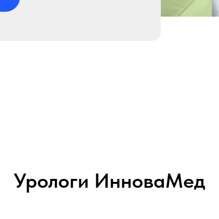
Урологи ИнноваМед