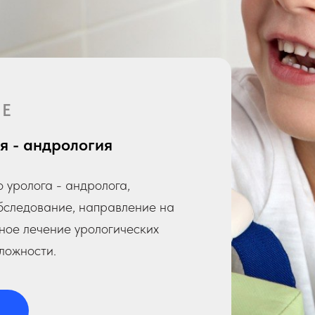
ИЕ
я - андрология
о уролога - андролога,
бследование, направление на
ное лечение урологических
ложности.