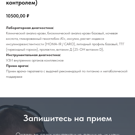
контролем)
10500,00
₽
Лабораторная диагностика:
Клинический анализ крови,
биохимический анализ крови базовый, мочевая
кислота,
гликированный гемоглобин А1с, инсулин, расчет индекса
инсулинорезистентности (HOMA-IR / CARO),
липидный профиль базовый,
ТТГ
(тиреоидный гормон),
пролактин, витамин Д (25-OH витамин D),
Инструментальная диагностика:
УЗИ внутренних органов комплексное
Прием врача:
Прием врача-терапевта с выдачей рекомендаций по питанию и метаболической
поддержке
Запишитесь на прием
Оставьте свои контактные данные, и наш